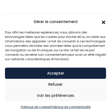
Apartements à louer
Barèmes d’honoraires
Maisons à vendre
Déposez vos fichiers
Gérer le consentement
Bureaux à louer
Contactez-nous
Pour offrir les meilleures expériences, nous utilisons des
Parkings à louer
Politique de confidentialité
technologies telles que les cookies pour stocker et/ou accéder aux
informations des appareils. Le fait de consentir à ces technologies
Mentions légales
nous permettra de traiter des données telles que le comportement
de navigation ou les ID uniques sur ce site. Le fait de ne pas
consentir ou de retirer son consentement peut avoir un effet négatif
sur certaines caractéristiques et fonctions.
Agence Bannier
– SARL au capital de 150 000 € – Siège social : 8-10-12, rue Bannier, 45000 Orléans – RCS
Orléans n°78B214 – SIRET 314 281 734 00025 – TVA intracom. FR73331428173400025 – Carte professionnelle n° CPI
4501 2016 000 009675 délivrée par la CCI du Loiret – Garantie Financière pour la gestion locative : 1 340 000
Accepter
euros -Assurance RCP : GALIAN n°120137405 – Caisse de garantie GALIAN, 89 rue de la Boétie, 75008 Paris — n°
GF0000001082, garantie financière d’un montant de 120 000 € – Médiateur : ANM CONSO, 25 allée Rose Dieng-
Kuntz, 75019 Paris (
contact@anmconso.com
) – Protection des données personnelles :
Politique RGPD
–
Refuser
Opposition au démarchage téléphonique :
Bloctel
.
Voir les préférences
© Agence Bannier - Tous droits réservés - Réalisation
Atmédia & Partner's
Politique de cookies
Politique de confidentialité