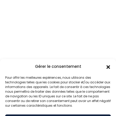
189 740
€
Gérer le consentement
Pour offrir les meilleures expériences, nous utilisons des
Appartement en vente à Olivet
technologies telles que les cookies pour stocker et/ou accéder aux
informations des appareils. Le fait de consentir à ces technologies
45160 Olivet
nous permettra de traiter des données telles que le comportement
de navigation ou les ID uniques sur ce site. Le fait de ne pas
4 Pièces
3 Chambres
92.88 m²
consentir ou de retirer son consentement peut avoir un effet négatif
sur certaines caractéristiques et fonctions.
Vente